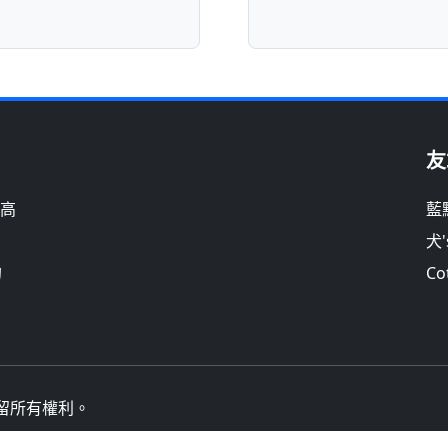
友
並高
藍
。
犬'
的
Co
留所有權利。