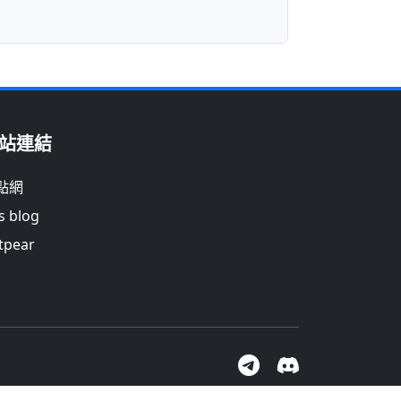
站連結
點網
s blog
tpear